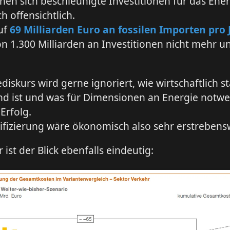
nen sich beschleunigte Investitionen für das Ene
 offensichtlich.
auf
69 Milliarden Euro an fossilen Importen pro 
on 1.300 Milliarden an Investitionen nicht mehr 
diskurs wird gerne ignoriert, wie wirtschaftlich s
nd ist und was für Dimensionen an Energie notwe
Erfolg.
rifizierung wäre ökonomisch also sehr erstrebens
 ist der Blick ebenfalls eindeutig: