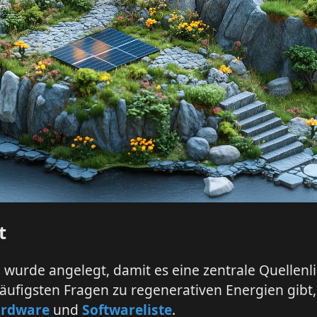
t
e wurde angelegt, damit es eine zentrale Quellenli
häufigsten Fragen zu regenerativen Energien gibt,
rdware
und
Softwareliste
.