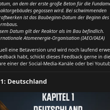
atum, an dem der erste große Beton für die Fundame
eaktorgebäudes gegossen wird. Bei schwimmenden
raftwerken ist das Baubeginn-Datum der Beginn des
formbaus.
sem Datum gilt der Reaktor als im Bau befindlich.
ernationale Atomenergie-Organisation (IAEO/IAEA)
tuell eine Betaversion und wird noch laufend erwei
Feedback habt, schickt dieses Feedback gerne in di
e einer der Social-Media-Kanäle oder bei Youtub
 1: Deutschland