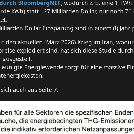
5 durch BloombergNEF
, wodurch z. B. eine 1 TWh
iarde kWh) statt 127 Milliarden Dollar, nur noch 70
et.
illiarden Dollar Einsparung sind in einem (!) Jahr p
auf den aktuellen (März 2026) Krieg im Iran, wodur
reise explodiert sind, hat sich diese Studie durch
rausgestellt.
leunigte Energiewende sorgt für eine massive E
tenergiekosten.
 sich auch aus Seite 7: