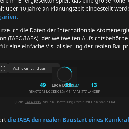
re im Energiesektor spielt das eine große Rolle,
it über 10 Jahre an Planungszeit eingestellt wer
garien.
tze ich die Daten der Internationale Atomenergi
on (IAEO/IAEA), der weltweiten Aufsichtsbehörde 
 für eine einfache Visualisierung der realen Baupr
49
55
13
Lade Daten...
GW
REAKTORBLÖCKE
GESAMTKAPAZITÄT
LÄNDER
Quelle:
IAEA PRIS
· Visuelle Darstellung erstellt mit Observable Plot
ert
die IAEA den realen Baustart eines Kernkra