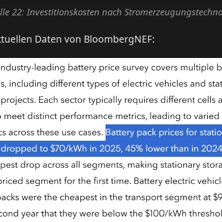
lle 22: Investitionskosten nach Stromerzeugungstechno
aktuellen Daten von BloombergNEF: