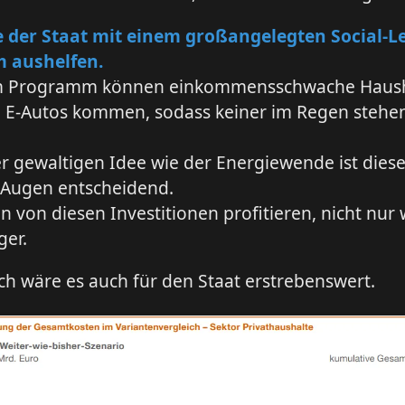
 der Staat mit einem großangelegten Social-L
 aushelfen.
m Programm können einkommensschwache Haush
n E-Autos kommen, sodass keiner im Regen stehe
er gewaltigen Idee wie der Energiewende ist dies
 Augen entscheidend.
n von diesen Investitionen profitieren, nicht nur
ger.
h wäre es auch für den Staat erstrebenswert.