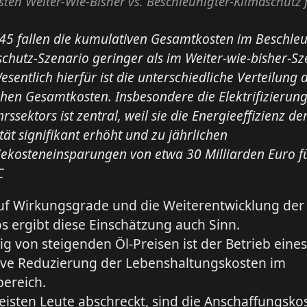
ten Weiter-Wie-Bisher vs. Beschleunigter-Klimaschutz 
45 fallen die kumulativen Gesamtkosten im Beschleu
chutz-Szenario geringer als im Weiter-wie-bisher-Sz
esentlich hierfür ist die unterschiedliche Verteilung 
chen Gesamtkosten. Insbesondere die Elektrifizierun
rssektors ist zentral, weil sie die Energieeffizienz de
tät signifikant erhöht und zu jährlichen
iekosteneinsparungen von etwa 30 Milliarden Euro f
C
auf Wirkungsgrade und die Weiterentwicklung der 
s ergibt diese Einschätzung auch Sinn.
 von steigenden Öl-Preisen ist der Betrieb eines
ive Reduzierung der Lebenshaltungskosten im
bereich.
isten Leute abschreckt, sind die Anschaffungsko