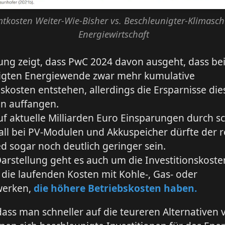
tkosten Weiter-Wie-Bisher vs. Beschleunigter-Klimasch
Energiewirtschaft
ng zeigt, dass PwC 2024 davon ausgeht, dass bei
igten Energiewende zwar mehr kumulative
nskosten entstehen, allerdings die Ersparnisse die
n auffangen.
auf aktuelle Milliarden Euro Einsparungen durch s
ll bei PV-Modulen und Akkuspeicher dürfte der r
d sogar noch deutlich geringer sein.
Darstellung geht es auch um die Investitionskost
ie laufenden Kosten mit Kohle-, Gas- oder
werken,
die höhere Betriebskosten haben.
ass man schneller auf die teureren Alternativen 