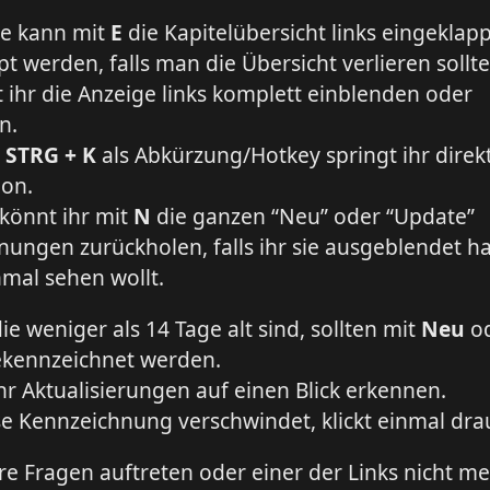
le kann mit
E
die Kapitelübersicht links eingeklap
t werden, falls man die Übersicht verlieren sollte
 ihr die Anzeige links komplett einblenden oder
n.
m
STRG + K
als Abkürzung/Hotkey springt ihr direk
ion.
 könnt ihr mit
N
die ganzen “Neu” oder “Update”
ungen zurückholen, falls ihr sie ausgeblendet h
mal sehen wollt.
die weniger als 14 Tage alt sind, sollten mit
Neu
o
kennzeichnet werden.
hr Aktualisierungen auf einen Blick erkennen.
e Kennzeichnung verschwindet, klickt einmal dra
ere Fragen auftreten oder einer der Links nicht m