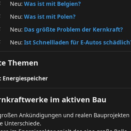
6
Neu:
Was ist mit Belgien?
5
Neu:
Was ist mit Polen?
5
Neu:
Das größte Problem der Kernkraft?
5
Neu:
Ist Schnellladen für E-Autos schädlich
te Themen
4: Energiespeicher
rnkraftwerke im aktiven Bau
großen Ankündigungen und realen Bauprojekten 
te Unterschiede.