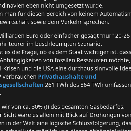
ndinavien eben nicht umgesetzt wurde.
n man für diesen Bereich von keinem Automatism
ewirtschaft sowie dem Verkehr sprechen.
 Milliarden Euro oder einfacher gesagt “nur” 20-25
ahr teurer im beschleunigten Szenario.
t es die Frage, ob es dem Staat wichtiger ist, da
 Abhängigkeiten von fossilen Ressourcen möchte,
Öl-Krisen und die USA eine durchaus sinnvolle Idee 
W verbrauchen
Privathaushalte und
gesellschaften
261 TWh des 864 TWh umfasse
.
 wir von ca. 30% (!) des gesamten Gasbedarfes.
 Sicht wäre es allein mit Blick auf Drohungen v
n in der Welt eine logische Schlussfolgerung, da