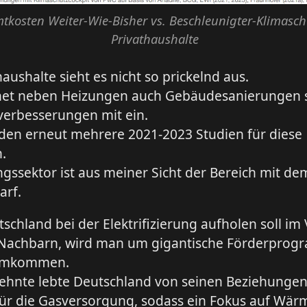
tkosten Weiter-Wie-Bisher vs. Beschleunigter-Klimasch
Privathaushalte
haushalte sieht es nicht so prickelnd aus.
et neben Heizungen auch Gebäudesanierungen 
verbesserungen mit ein.
rden erneut mehrere 2021-2023 Studien für diese
.
gssektor ist aus meiner Sicht der Bereich mit d
arf.
chland bei der Elektrifizierung aufholen soll im 
 Nachbarn, wird man um gigantische Förderpro
rumkommen.
zehnte lebte Deutschland von seinen Beziehungen
für die Gasversorgung, sodass ein Fokus auf W