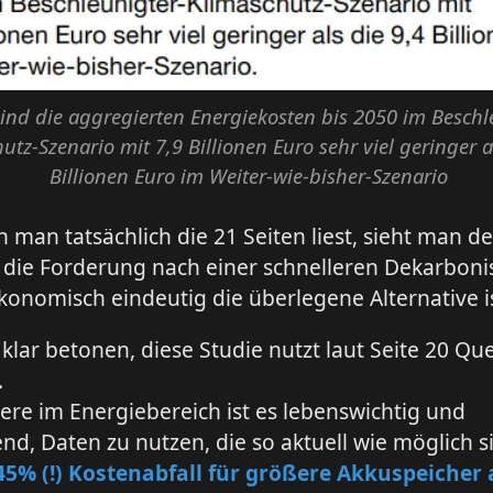
ind die aggregierten Energiekosten bis 2050 im Beschl
utz-Szenario mit 7,9 Billionen Euro sehr viel geringer a
Billionen Euro im Weiter-wie-bisher-Szenario
man tatsächlich die 21 Seiten liest, sieht man d
die Forderung nach einer schnelleren Dekarboni
konomisch eindeutig die überlegene Alternative is
lar betonen, diese Studie nutzt laut Seite 20 Qu
.
re im Energiebereich ist es lebenswichtig und
nd, Daten zu nutzen, die so aktuell wie möglich s
45% (!) Kostenabfall für größere Akkuspeicher