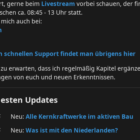
rt, gerne beim
Livestream
vorbei schauen, der fi
schen ca. 08:45 - 13 Uhr statt.
 mich auch bei:
m
 schnellen Support findet man übrigens hier
r zu erwarten, dass ich regelmäßig Kapitel ergänz
ragen von euch und neuen Erkenntnissen.
uesten Updates
6
Neu:
Alle Kernkraftwerke im aktiven Bau
6
Neu:
Was ist mit den Niederlanden?