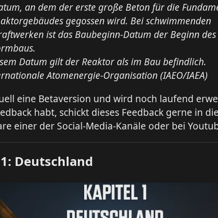
atum, an dem der erste große Beton für die Fundame
eaktorgebäudes gegossen wird. Bei schwimmenden
raftwerken ist das Baubeginn-Datum der Beginn des
formbaus.
sem Datum gilt der Reaktor als im Bau befindlich.
ernationale Atomenergie-Organisation (IAEO/IAEA)
tuell eine Betaversion und wird noch laufend erwei
Feedback habt, schickt dieses Feedback gerne in di
e einer der Social-Media-Kanäle oder bei Youtub
 1: Deutschland