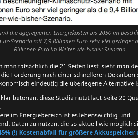
ind die aggregierten Energiekosten bis 2050 im Beschl
utz-Szenario mit 7,9 Billionen Euro sehr viel geringer a
Billionen Euro im Weiter-wie-bisher-Szenario
man tatsächlich die 21 Seiten liest, sieht man d
die Forderung nach einer schnelleren Dekarboni
konomisch eindeutig die überlegene Alternative is
lar betonen, diese Studie nutzt laut Seite 20 Qu
.
re im Energiebereich ist es lebenswichtig und
nd, Daten zu nutzen, die so aktuell wie möglich s
45% (!) Kostenabfall für größere Akkuspeicher