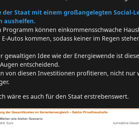
 der Staat mit einem großangelegten Social-L
 aushelfen.
m Programm können einkommensschwache Haush
n E-Autos kommen, sodass keiner im Regen stehe
er gewaltigen Idee wie der Energiewende ist dies
 Augen entscheidend.
n von diesen Investitionen profitieren, nicht nur
ger.
h wäre es auch für den Staat erstrebenswert.