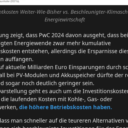
tkosten Weiter-Wie-Bisher vs. Beschleunigter-Klimasch
Energiewirtschaft
ng zeigt, dass PwC 2024 davon ausgeht, dass bei
igten Energiewende zwar mehr kumulative
nskosten entstehen, allerdings die Ersparnisse die
n auffangen.
auf aktuelle Milliarden Euro Einsparungen durch s
ll bei PV-Modulen und Akkuspeicher dürfte der r
d sogar noch deutlich geringer sein.
Darstellung geht es auch um die Investitionskost
ie laufenden Kosten mit Kohle-, Gas- oder
werken,
die höhere Betriebskosten haben.
ass man schneller auf die teureren Alternativen 