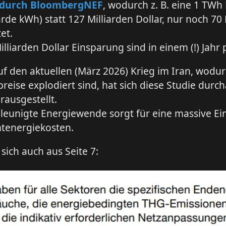
5 durch BloombergNEF
, wodurch z. B. eine 1 TWh
iarde kWh) statt 127 Milliarden Dollar, nur noch 70
et.
illiarden Dollar Einsparung sind in einem (!) Jahr p
auf den aktuellen (März 2026) Krieg im Iran, wodur
reise explodiert sind, hat sich diese Studie durch
rausgestellt.
leunigte Energiewende sorgt für eine massive E
tenergiekosten.
 sich auch aus Seite 7: