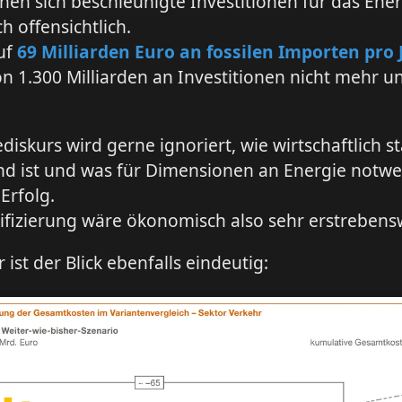
nen sich beschleunigte Investitionen für das Ene
 offensichtlich.
auf
69 Milliarden Euro an fossilen Importen pro 
on 1.300 Milliarden an Investitionen nicht mehr 
diskurs wird gerne ignoriert, wie wirtschaftlich s
nd ist und was für Dimensionen an Energie notwe
Erfolg.
rifizierung wäre ökonomisch also sehr erstrebens
 ist der Blick ebenfalls eindeutig: