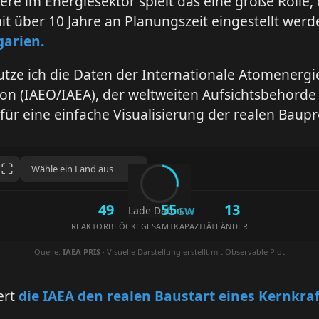
re im Energiesektor spielt das eine große Rolle,
it über 10 Jahre an Planungszeit eingestellt wer
garien.
tze ich die Daten der Internationale Atomenergi
on (IAEO/IAEA), der weltweiten Aufsichtsbehörde 
 für eine einfache Visualisierung der realen Baupr
49
55
13
Lade Daten...
GW
REAKTORBLÖCKE
GESAMTKAPAZITÄT
LÄNDER
Quelle:
IAEA PRIS
· Visuelle Darstellung erstellt mit Observable Plot
ert
die IAEA den realen Baustart eines Kernkra