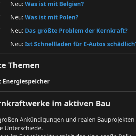
6
Neu:
Was ist mit Belgien?
5
Neu:
Was ist mit Polen?
5
Neu:
Das größte Problem der Kernkraft?
5
Neu:
Ist Schnellladen für E-Autos schädlich
te Themen
4: Energiespeicher
rnkraftwerke im aktiven Bau
großen Ankündigungen und realen Bauprojekten 
te Unterschiede.