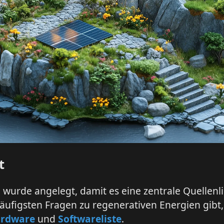
t
e wurde angelegt, damit es eine zentrale Quellenli
häufigsten Fragen zu regenerativen Energien gibt,
rdware
und
Softwareliste
.