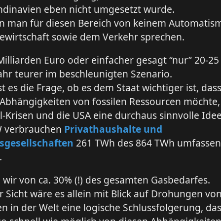
ndinavien eben nicht umgesetzt wurde.
n man für diesen Bereich von keinem Automatism
ewirtschaft sowie dem Verkehr sprechen.
 Milliarden Euro oder einfacher gesagt “nur” 20-25
ahr teurer im beschleunigten Szenario.
t es die Frage, ob es dem Staat wichtiger ist, da
 Abhängigkeiten von fossilen Ressourcen möchte,
Öl-Krisen und die USA eine durchaus sinnvolle Idee 
W verbrauchen
Privathaushalte und
gesellschaften
261 TWh des 864 TWh umfasse
.
 wir von ca. 30% (!) des gesamten Gasbedarfes.
 Sicht wäre es allein mit Blick auf Drohungen v
n in der Welt eine logische Schlussfolgerung, da