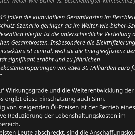
ten Weiter-Wie-Bisher vs. Beschleunigter-Klimaschutz 
45 fallen die kumulativen Gesamtkosten im Beschleu
chutz-Szenario geringer als im Weiter-wie-bisher-Sz
esentlich hierfür ist die unterschiedliche Verteilung 
chen Gesamtkosten. Insbesondere die Elektrifizierun
rssektors ist zentral, weil sie die Energieeffizienz de
tät signifikant erhöht und zu jährlichen
iekosteneinsparungen von etwa 30 Milliarden Euro f
C
auf Wirkungsgrade und die Weiterentwicklung der 
s ergibt diese Einschätzung auch Sinn.
 von steigenden Öl-Preisen ist der Betrieb eines
ive Reduzierung der Lebenshaltungskosten im
bereich.
isten Leute abschreckt, sind die Anschaffungsko