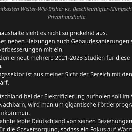
tkosten Weiter-Wie-Bisher vs. Beschleunigter-Klimasch
Privathaushalte
haushalte sieht es nicht so prickelnd aus.
et neben Heizungen auch Gebäudesanierungen 
verbesserungen mit ein.
rden erneut mehrere 2021-2023 Studien für diese
.
gssektor ist aus meiner Sicht der Bereich mit d
arf.
chland bei der Elektrifizierung aufholen soll im 
 Nachbarn, wird man um gigantische Förderpro
rumkommen.
zehnte lebte Deutschland von seinen Beziehungen
für die Gasversorgung, sodass ein Fokus auf W