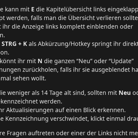
le kann mit
E
die Kapitelübersicht links eingeklap
t werden, falls man die Übersicht verlieren sollte
 ihr die Anzeige links komplett einblenden oder
n.
m
STRG + K
als Abkürzung/Hotkey springt ihr direk
ion.
 könnt ihr mit
N
die ganzen “Neu” oder “Update”
ungen zurückholen, falls ihr sie ausgeblendet h
mal sehen wollt.
die weniger als 14 Tage alt sind, sollten mit
Neu
o
kennzeichnet werden.
hr Aktualisierungen auf einen Blick erkennen.
e Kennzeichnung verschwindet, klickt einmal dra
ere Fragen auftreten oder einer der Links nicht m