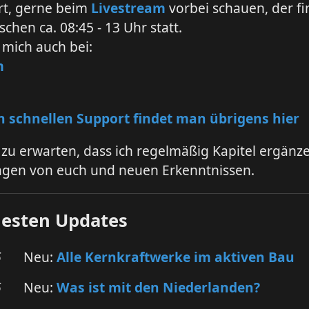
rt, gerne beim
Livestream
vorbei schauen, der fi
schen ca. 08:45 - 13 Uhr statt.
 mich auch bei:
m
 schnellen Support findet man übrigens hier
r zu erwarten, dass ich regelmäßig Kapitel ergänz
ragen von euch und neuen Erkenntnissen.
uesten Updates
6
Neu:
Alle Kernkraftwerke im aktiven Bau
6
Neu:
Was ist mit den Niederlanden?