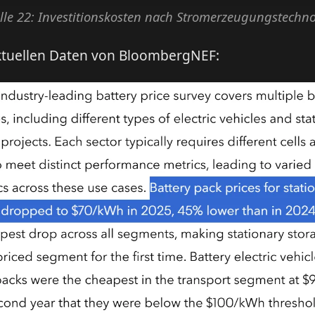
lle 22: Investitionskosten nach Stromerzeugungstechno
aktuellen Daten von BloombergNEF: