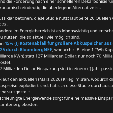
nd die Forderung nach einer schnelleren Dekarbonisieru
konomisch eindeutig die überlegene Alternative ist.
s klar betonen, diese Studie nutzt laut Seite 20 Quellen
023.
ndere im Energiebereich ist es lebenswichtig und entsch
u nutzen, die so aktuell wie möglich sind.
ein
45% (!) Kostenabfall für größere Akkuspeicher au
025 durch BloombergNEF
, wodurch z. B. eine 1 TWh Kap
illiarde kWh) statt 127 Milliarden Dollar, nur noch 70 Milli
kostet.
7 Milliarden Dollar Einsparung sind in einem (!) Jahr passie
ck auf den aktuellen (März 2026) Krieg im Iran, wodurch di
aspreise explodiert sind, hat sich diese Studie durchaus a
 herausgestellt.
schleunigte Energiewende sorgt für eine massive Einspa
samtenergiekosten.