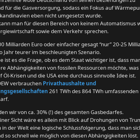
nd für die Gasversorgung, sodass ein Fokus auf Wärme
Skandinavien eben nicht umgesetzt wurde.
kann man für diesen Bereich von keinem Automatismus w
rgiewirtschaft sowie dem Verkehr sprechen.
500 Milliarden Euro oder einfacher gesagt “nur” 20-25 Mill
o Jahr teurer im beschleunigten Szenario.
 ist es die Frage, ob es dem Staat wichtiger ist, dass ma
re Abhängigkeiten von fossilen Ressourcen möchte, was
uf Öl-Krisen und die USA eine durchaus sinnvolle Idee ist.
DEW verbrauchen
Privathaushalte und
gsgesellschaften
261 TWh des 864 TWh umfassenden
arf.
den wir von ca. 30% (!) des gesamten Gasbedarfes.
ner Sicht wäre es allein mit Blick auf Drohungen von Tr
 in der Welt eine logische Schlussfolgerung, dass man sic
d so schnell wie möglich von diesen Abhängigkeiten löst.