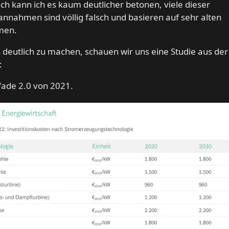
ich kann ich es kaum deutlicher betonen, viele dieser
nnahmen sind völlig falsch und basieren auf sehr alten
men.
deutlich zu machen, schauen wir uns eine Studie aus der 
:
fade 2.0 von 2021.