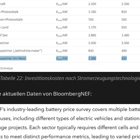
Tabelle 22: Investitionskosten nach Stromerzeugungstechnologi
ie aktuellen Daten von BloombergNEF: