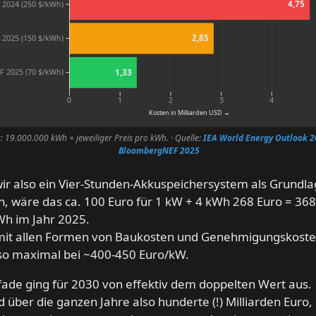
4,75
2024 (250 $/kWh)
BNEF 2025 (70 $/kWh)
1,33
2,85
2025 (150 $/kWh)
1,33
F 2025 (70 $/kWh)
0
1
2
3
4
Kosten in Milliarden USD →
 19.000.000 kWh × jeweiliger Preis pro kWh.
· Quelle:
IEA World Energy Outlook 2
BloombergNEF 2025
r also ein Vier-Stunden-Akkuspeichersystem als Grundl
 wäre das ca. 100 Euro für 1 kW + 4 kWh 268 Euro = 36
Wh im Jahr 2025.
mit allen Formen von Baukosten und Genehmigungskosten
so maximal bei ~400-450 Euro/kW.
ade ging für 2030 von effektiv dem doppelten Wert aus.
d über die ganzen Jahre also hunderte (!) Milliarden Euro,