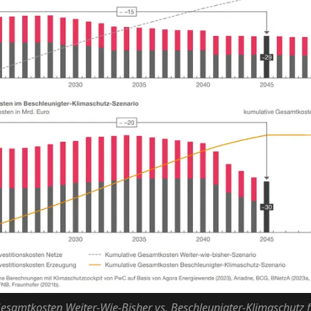
esamtkosten Weiter-Wie-Bisher vs. Beschleunigter-Klimaschutz f