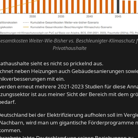
esamtkosten Weiter-Wie-Bisher vs. Beschleunigter-Klimaschutz f
Privathaushalte
vathaushalte sieht es nicht so prickelnd aus.
chnet neben Heizungen auch Gebäudesanierungen sowi
nikverbesserungen mit ein.
 werden erneut mehrere 2021-2023 Studien für diese An
zungssektor ist aus meiner Sicht der Bereich mit dem gr
bedarf.
utschland bei der Elektrifizierung aufholen soll im Vergl
 Nachbarn, wird man um gigantische Förderprogramme n
kommen.
ahrzehnte lebte Deutschland von seinen Beziehungen zu