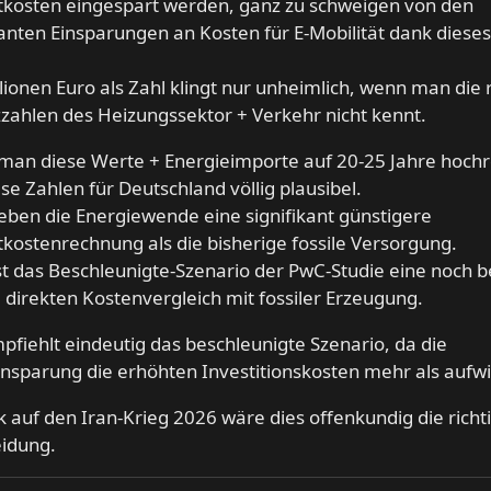
kosten eingespart werden, ganz zu schweigen von den
kanten Einsparungen an Kosten für E-Mobilität dank diese
llionen Euro als Zahl klingt nur unheimlich, wenn man die 
ahlen des Heizungssektor + Verkehr nicht kennt.
man diese Werte + Energieimporte auf 20-25 Jahre hochr
ese Zahlen für Deutschland völlig plausibel.
 eben die Energiewende eine signifikant günstigere
ostenrechnung als die bisherige fossile Versorgung.
st das Beschleunigte-Szenario der PwC-Studie eine noch 
 direkten Kostenvergleich mit fossiler Erzeugung.
fiehlt eindeutig das beschleunigte Szenario, da die
nsparung die erhöhten Investitionskosten mehr als aufwi
ck auf den Iran-Krieg 2026 wäre dies offenkundig die richt
eidung.