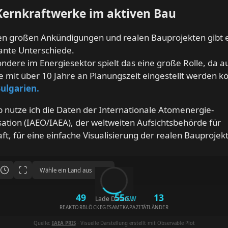
 Kernkraftwerke im aktiven Bau
en großen Ankündigungen und realen Bauprojekten gibt 
kante Unterschiede.
ndere im Energiesektor spielt das eine große Rolle, da a
e mit über 10 Jahre an Planungszeit eingestellt werden 
ulgarien.
 nutze ich die Daten der Internationale Atomenergie-
ation (IAEO/IAEA), der weltweiten Aufsichtsbehörde für
ft, für eine einfache Visualisierung der realen Bauprojek
49
55
13
GW
Lade Daten...
REAKTORBLÖCKE
GESAMTKAPAZITÄT
LÄNDER
Quelle:
IAEA PRIS
· Visuelle Darstellung erstellt mit Observable Plot