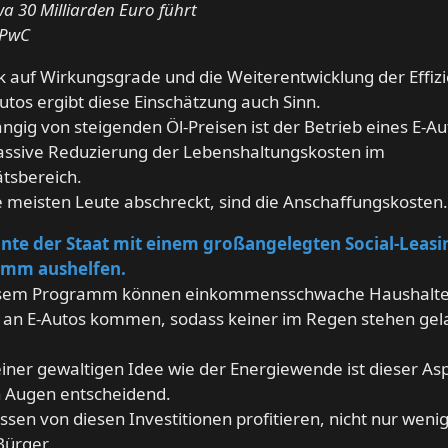
wa 30 Milliarden Euro führt
PwC
ck auf Wirkungsgrade und die Weiterentwicklung der Effiz
utos ergibt diese Einschätzung auch Sinn.
gig von steigenden Öl-Preisen ist der Betrieb eines E-Au
assive Reduzierung der Lebenshaltungskosten im
ätsbereich.
 meisten Leute abschreckt, sind die Anschaffungskosten
nte der Staat mit einem großangelegten Social-Leasi
mm aushelfen.
esem Programm können einkommensschwache Haushalt
g an E-Autos kommen, sodass keiner im Regen stehen gel
einer gewaltigen Idee wie der Energiewende ist dieser Asp
 Augen entscheidend.
ssen von diesen Investitionen profitieren, nicht nur weni
Bürger.