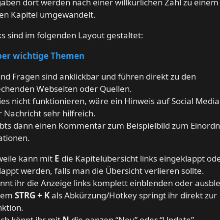
aben dort werden nach einer willkürlichen Zahl zu einem
en Kapitel umgewandelt.
ks sind im folgenden Layout gestaltet:
ber wichtige Themen
und Fragen sind anklickbar und führen direkt zu den
echenden Webseiten oder Quellen.
dies nicht funktionieren, wäre ein Hinweis auf Social Media
r Nachricht sehr hilfreich.
ibts dann einen Kommentar zum Beispielbild zum Einord
ationen.
weile kann mit
E
die Kapitelübersicht links eingeklappt od
appt werden, falls man die Übersicht verlieren sollte.
nnt ihr die Anzeige links komplett einblenden oder ausbl
dem
STRG + K
als Abkürzung/Hotkey springt ihr direkt zur
ktion.
ich könnt ihr mit
N
die ganzen “Neu” oder “Update”