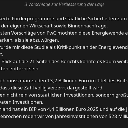
3 Vorschläge zur Verbesserung der Lage
serte Förderprogramme und staatliche Sicherheiten zum
 der eigenen Wirtschaft sowie Binnennachfrage.
isten Vorschläge von PwC möchten diese Energiewende 
ärken, als sie abzuwürgen.
 wurde mir diese Studie als Kritikpunkt an der Energiewen
t.
 Blick auf die 21 Seiten des Berichts könnte es kaum weit
ten entfernt sein.
ich muss man zu den 13,2 Billionen Euro im Titel des Beit
dass diese Zahl völlig verzerrt dargestellt wird.
en nicht rein von staatlichen Investitionen, sondern großt
vaten Investitionen.
land hat ein BIP von 4,4 Billionen Euro 2025 und auf die 
ebrochen reden wir von Jahresinvestitionen von 528 Mill