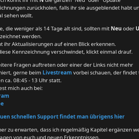
chnungen zurückholen, falls ihr sie ausgeblendet habt u
 sehen wollt.
e, die weniger als 14 Tage alt sind, sollten mit
Neu
oder
U
zeichnet werden.
t ihr Aktualisierungen auf einen Blick erkennen.
iese Kennzeichnung verschwindet, klickt einmal drauf.
eitere Fragen auftreten oder einer der Links nicht mehr
niert, gerne beim
Livestream
vorbei schauen, der findet 
n ca. 08:45 - 13 Uhr statt.
est mich auch bei:
gram
be
uen schnellen Support findet man übrigens hier
eher zu erwarten, dass ich regelmäßig Kapitel ergänzen we
ragen von euch und neuen Erkenntnissen.