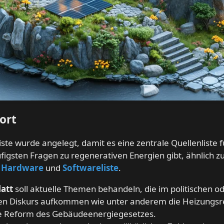
ort
iste wurde angelegt, damit es eine zentrale Quellenliste f
figsten Fragen zu regenerativen Energien gibt, ähnlich z
r
Hardware
und
Softwareliste
.
latt
soll aktuelle Themen behandeln, die im politischen o
en Diskurs aufkommen wie unter anderem die Heizungs
ie Reform des Gebäudeenergiegesetzes.