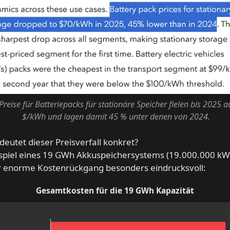
Preise für Batteriepacks für stationäre Speicher fielen bis 2025 a
$/kWh und lagen damit 45 % unter denen von 2024.
eutet dieser Preisverfall konkret?
spiel eines 19 GWh Akkuspeichersystems (19.000.000 kWh
r enorme Kostenrückgang besonders eindrucksvoll:
Gesamtkosten für die 19 GWh Kapazität
Category
Kosten in Milliarden USD
WEO 2024 (250 $/kWh)
4,75
WEO 2025 (150 $/kWh)
2,85