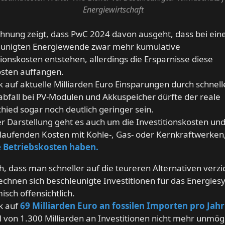
Energiewirtschaft
hnung zeigt, dass PwC 2024 davon ausgeht, dass bei ein
eunigten Energiewende zwar mehr kumulative
tionskosten entstehen, allerdings die Ersparnisse diese
sten auffangen.
ck auf aktuelle Milliarden Euro Einsparungen durch schnel
bfall bei PV-Modulen und Akkuspeicher dürfte der reale
hied sogar noch deutlich geringer sein.
er Darstellung geht es auch um die Investitionskosten u
laufenden Kosten mit Kohle-, Gas- oder Kernkraftwerken
 Betriebskosten haben.
, dass man schneller auf die teureren Alternativen verzi
echnen sich beschleunigte Investitionen für das Energie
sch offensichtlich.
ck auf
69 Milliarden Euro an fossilen Importen pro Jahr
l von 1.300 Milliarden an Investitionen nicht mehr unmög