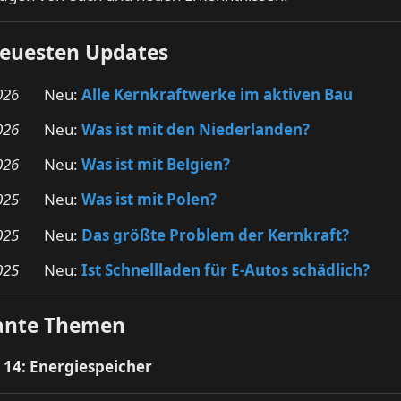
neuesten Updates
026
Neu:
Alle Kernkraftwerke im aktiven Bau
026
Neu:
Was ist mit den Niederlanden?
026
Neu:
Was ist mit Belgien?
025
Neu:
Was ist mit Polen?
025
Neu:
Das größte Problem der Kernkraft?
025
Neu:
Ist Schnellladen für E-Autos schädlich?
ante Themen
l 14: Energiespeicher