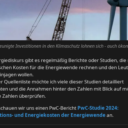
eunigte Investitionen in den Klimaschutz lohnen sich - auch ök
giediskurs gibt es regelmäßig Berichte oder Studien, die
schen Kosten für die Energiewende rechnen und den Leu
injagen wollen.
er Quellenliste möchte ich viele dieser Studien detailliert
ten und die Annahmen hinter den Zahlen mit Blick auf mö
e Zahlen überprüfen.
schauen wir uns einen PwC-Bericht
PwC-Studie 2024:
itions- und Energiekosten der Energiewende
an.