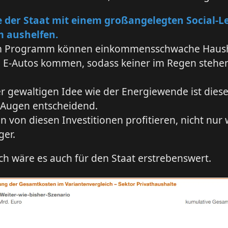
 der Staat mit einem großangelegten Social-L
 aushelfen.
m Programm können einkommensschwache Haush
n E-Autos kommen, sodass keiner im Regen stehe
er gewaltigen Idee wie der Energiewende ist dies
 Augen entscheidend.
n von diesen Investitionen profitieren, nicht nur
ger.
h wäre es auch für den Staat erstrebenswert.