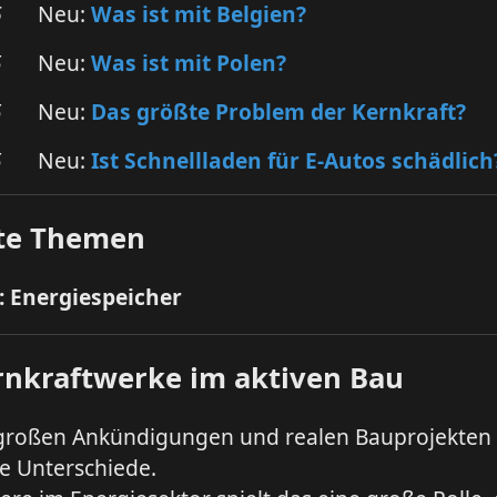
6
Neu:
Was ist mit Belgien?
5
Neu:
Was ist mit Polen?
5
Neu:
Das größte Problem der Kernkraft?
5
Neu:
Ist Schnellladen für E-Autos schädlich
te Themen
4: Energiespeicher
rnkraftwerke im aktiven Bau
großen Ankündigungen und realen Bauprojekten 
te Unterschiede.