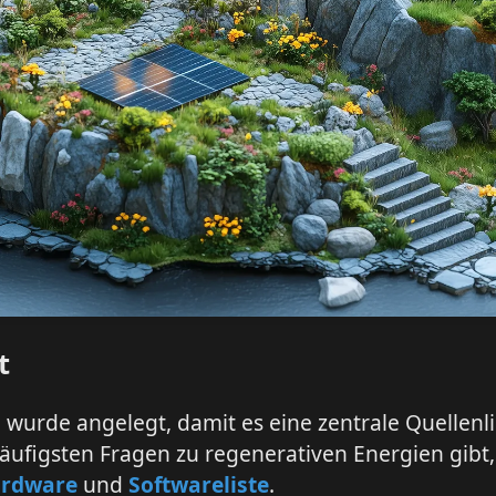
t
e wurde angelegt, damit es eine zentrale Quellenli
häufigsten Fragen zu regenerativen Energien gibt,
rdware
und
Softwareliste
.