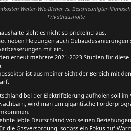
tkosten Weiter-Wie-Bisher vs. Beschleunigter-Klimasch
Privathaushalte
haushalte sieht es nicht so prickelnd aus.
et neben Heizungen auch Gebäudesanierungen 
verbesserungen mit ein.
rden erneut mehrere 2021-2023 Studien für diese
.
gssektor ist aus meiner Sicht der Bereich mit d
arf.
chland bei der Elektrifizierung aufholen soll im 
 Nachbarn, wird man um gigantische Förderpro
rumkommen.
zehnte lebte Deutschland von seinen Beziehungen
für die Gasversorgung, sodass ein Fokus auf W