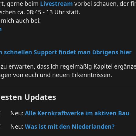
rt, gerne beim
Livestream
vorbei schauen, der fi
schen ca. 08:45 - 13 Uhr statt.
 mich auch bei:
m
 schnellen Support findet man übrigens hier
r zu erwarten, dass ich regelmäßig Kapitel ergänz
ragen von euch und neuen Erkenntnissen.
uesten Updates
6
Neu:
Alle Kernkraftwerke im aktiven Bau
6
Neu:
Was ist mit den Niederlanden?