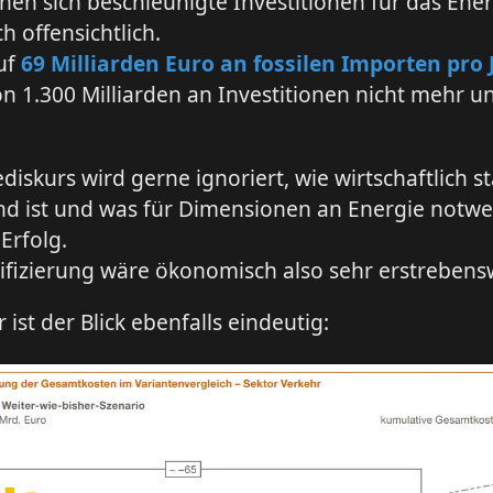
nen sich beschleunigte Investitionen für das Ene
 offensichtlich.
auf
69 Milliarden Euro an fossilen Importen pro 
on 1.300 Milliarden an Investitionen nicht mehr 
diskurs wird gerne ignoriert, wie wirtschaftlich s
nd ist und was für Dimensionen an Energie notwe
Erfolg.
rifizierung wäre ökonomisch also sehr erstrebens
 ist der Blick ebenfalls eindeutig: