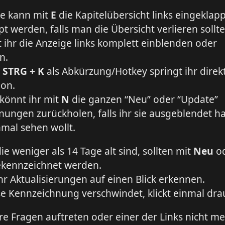
le kann mit
E
die Kapitelübersicht links eingeklap
t werden, falls man die Übersicht verlieren sollte
 ihr die Anzeige links komplett einblenden oder
n.
m
STRG + K
als Abkürzung/Hotkey springt ihr direk
ion.
 könnt ihr mit
N
die ganzen “Neu” oder “Update”
ungen zurückholen, falls ihr sie ausgeblendet h
mal sehen wollt.
die weniger als 14 Tage alt sind, sollten mit
Neu
o
kennzeichnet werden.
hr Aktualisierungen auf einen Blick erkennen.
e Kennzeichnung verschwindet, klickt einmal dra
ere Fragen auftreten oder einer der Links nicht m