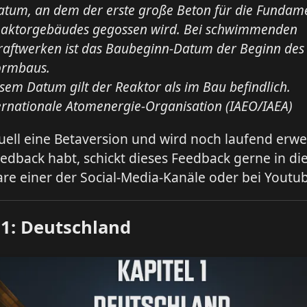
atum, an dem der erste große Beton für die Fundame
eaktorgebäudes gegossen wird. Bei schwimmenden
raftwerken ist das Baubeginn-Datum der Beginn des
formbaus.
sem Datum gilt der Reaktor als im Bau befindlich.
ernationale Atomenergie-Organisation (IAEO/IAEA)
tuell eine Betaversion und wird noch laufend erwei
Feedback habt, schickt dieses Feedback gerne in di
e einer der Social-Media-Kanäle oder bei Youtub
 1: Deutschland