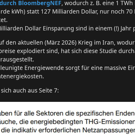
5 durch BloombergNEF
, wodurch z. B. eine 1 TWh
iarde kWh) statt 127 Milliarden Dollar, nur noch 70
et.
illiarden Dollar Einsparung sind in einem (!) Jahr p
auf den aktuellen (März 2026) Krieg im Iran, wodur
reise explodiert sind, hat sich diese Studie durch
rausgestellt.
leunigte Energiewende sorgt für eine massive E
tenergiekosten.
 sich auch aus Seite 7: