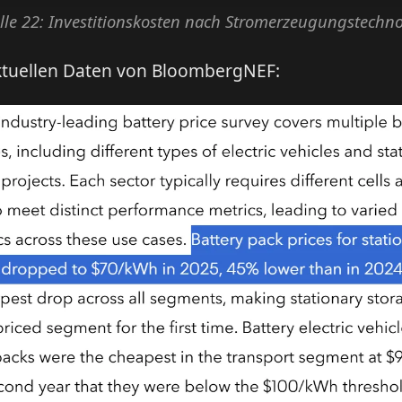
lle 22: Investitionskosten nach Stromerzeugungstechno
aktuellen Daten von BloombergNEF: