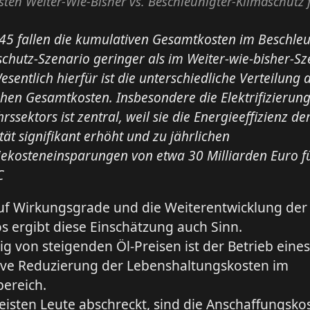
ten Weiter-Wie-Bisher vs. Beschleunigter-Klimaschutz 
45 fallen die kumulativen Gesamtkosten im Beschleu
chutz-Szenario geringer als im Weiter-wie-bisher-Sz
esentlich hierfür ist die unterschiedliche Verteilung 
chen Gesamtkosten. Insbesondere die Elektrifizierun
rssektors ist zentral, weil sie die Energieeffizienz de
tät signifikant erhöht und zu jährlichen
iekosteneinsparungen von etwa 30 Milliarden Euro f
C
auf Wirkungsgrade und die Weiterentwicklung der 
s ergibt diese Einschätzung auch Sinn.
 von steigenden Öl-Preisen ist der Betrieb eines
ive Reduzierung der Lebenshaltungskosten im
bereich.
isten Leute abschreckt, sind die Anschaffungsko