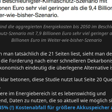
ind die aggregierten Energiekosten bis 2050 im Beschl
utz-Szenario mit 7,9 Billionen Euro sehr viel geringer a
Billionen Euro im Weiter-wie-bisher-Szenario
man tatsächlich die 21 Seiten liest, sieht man d
die Forderung nach einer schnelleren Dekarboni
konomisch eindeutig die überlegene Alternative is
lar betonen, diese Studie nutzt laut Seite 20 Qu
.
re im Energiebereich ist es lebenswichtig und
nd, Daten zu nutzen, die so aktuell wie möglich s
45% (!) Kostenabfall für größere Akkuspeicher