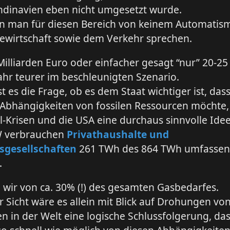
ndinavien eben nicht umgesetzt wurde.
n man für diesen Bereich von keinem Automatism
ewirtschaft sowie dem Verkehr sprechen.
 Milliarden Euro oder einfacher gesagt “nur” 20-25
ahr teurer im beschleunigten Szenario.
t es die Frage, ob es dem Staat wichtiger ist, da
 Abhängigkeiten von fossilen Ressourcen möchte,
Öl-Krisen und die USA eine durchaus sinnvolle Idee 
W verbrauchen
Privathaushalte und
gesellschaften
261 TWh des 864 TWh umfasse
.
 wir von ca. 30% (!) des gesamten Gasbedarfes.
 Sicht wäre es allein mit Blick auf Drohungen v
n in der Welt eine logische Schlussfolgerung, da