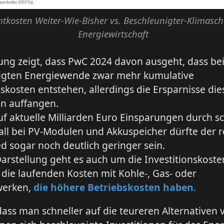
tkosten Weiter-Wie-Bisher vs. Beschleunigter-Klimasch
Energiewirtschaft
ng zeigt, dass PwC 2024 davon ausgeht, dass bei
igten Energiewende zwar mehr kumulative
nskosten entstehen, allerdings die Ersparnisse die
n auffangen.
auf aktuelle Milliarden Euro Einsparungen durch s
ll bei PV-Modulen und Akkuspeicher dürfte der r
d sogar noch deutlich geringer sein.
Darstellung geht es auch um die Investitionskost
ie laufenden Kosten mit Kohle-, Gas- oder
werken,
die höhere Betriebskosten haben.
ass man schneller auf die teureren Alternativen 