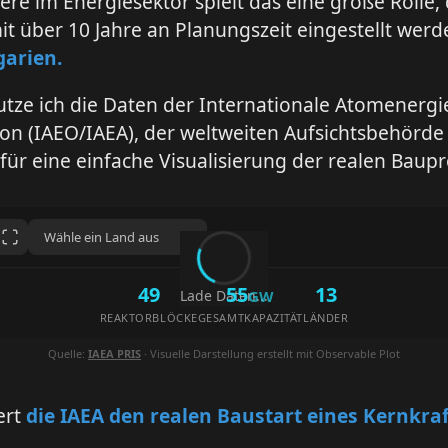
re im Energiesektor spielt das eine große Rolle,
it über 10 Jahre an Planungszeit eingestellt wer
garien.
tze ich die Daten der Internationale Atomenergi
on (IAEO/IAEA), der weltweiten Aufsichtsbehörde 
 für eine einfache Visualisierung der realen Baupr
49
55
13
Lade Daten...
GW
REAKTORBLÖCKE
GESAMTKAPAZITÄT
LÄNDER
Quelle:
IAEA PRIS
· Visuelle Darstellung erstellt mit Observable Plot
ert
die IAEA den realen Baustart eines Kernkra